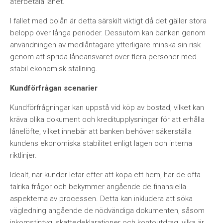
återbetala lånet.
I fallet med bolån är detta särskilt viktigt då det gäller stora
belopp över långa perioder. Dessutom kan banken genom
användningen av medlåntagare ytterligare minska sin risk
genom att sprida låneansvaret över flera personer med
stabil ekonomisk ställning.
Kundförfrågan scenarier
Kundförfrågningar kan uppstå vid köp av bostad, vilket kan
kräva olika dokument och kreditupplysningar för att erhålla
lånelöfte, vilket innebär att banken behöver säkerställa
kundens ekonomiska stabilitet enligt lagen och interna
riktlinjer.
Idealt, när kunder letar efter att köpa ett hem, har de ofta
talrika frågor och bekymmer angående de finansiella
aspekterna av processen. Detta kan inkludera att söka
vägledning angående de nödvändiga dokumenten, såsom
inkomstintyg, skattedeklarationer och kontoutdrag, vilka är