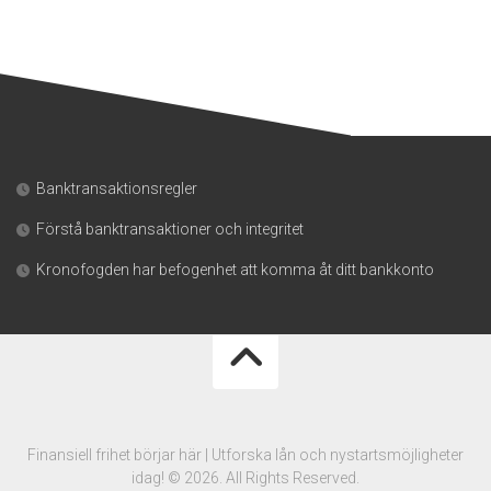
Banktransaktionsregler
Förstå banktransaktioner och integritet
Kronofogden har befogenhet att komma åt ditt bankkonto
Finansiell frihet börjar här | Utforska lån och nystartsmöjligheter
idag! © 2026. All Rights Reserved.