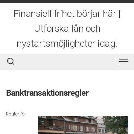
Skip
to
Finansiell frihet börjar här |
content
Utforska lån och
nystartsmöjligheter idag!
Banktransaktionsregler
Regler för