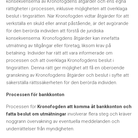
konsekvenserna av Kronofogdens åtgärder och ens egna
rättigheter i processen, inklusive möjligheten att överklaga
beslut i tingsrätten. När Kronofogden vidtar åtgärder för att
verkställa en skuld eller annat påstående, är det avgörande
för den berörda individen att förstå de juridiska
konsekvenserna. Kronofogdens åtgärder kan innefatta
utmätning av tillgångar eller företag, liksom krav på
betalning. Individer har rätt att vara informerade om
processen och att överklaga Kronofogdens beslut i
tingsrätten. Denna rätt ger möjlighet att få en oberoende
granskning av Kronofogdens åtgärder och beslut i syfte att
säkerställa rättssäkerheten för den berörda individen.
Processen för bankkonton
Processen för
Kronofogden att komma åt bankkonton och
fatta beslut om utmätningar
involverar flera steg och kräver
noggrann övervakning av eventuella meddelanden och
underrättelser från myndigheten.